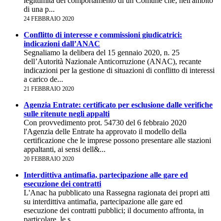
legittimità del comportamento di un Comune che, nell'ambito
di una p...
24 FEBBRAIO 2020
Conflitto di interesse e commissioni giudicatrici:
indicazioni dall’ANAC
Segnaliamo la delibera del 15 gennaio 2020, n. 25
dell’Autorità Nazionale Anticorruzione (ANAC), recante
indicazioni per la gestione di situazioni di conflitto di interessi
a carico de...
21 FEBBRAIO 2020
Agenzia Entrate: certificato per esclusione dalle verifiche
sulle ritenute negli appalti
Con provvedimento prot. 54730 del 6 febbraio 2020
l'Agenzia delle Entrate ha approvato il modello della
certificazione che le imprese possono presentare alle stazioni
appaltanti, ai sensi dell&...
20 FEBBRAIO 2020
Interdittiva antimafia, partecipazione alle gare ed
esecuzione dei contratti
L'Anac ha pubblicato una Rassegna ragionata dei propri atti
su interdittiva antimafia, partecipazione alle gare ed
esecuzione dei contratti pubblici; il documento affronta, in
particolare, le s...