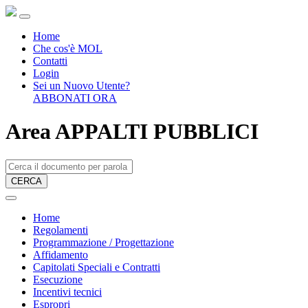
Home
Che cos'è MOL
Contatti
Login
Sei un Nuovo Utente?
ABBONATI ORA
Area APPALTI PUBBLICI
CERCA
Home
Regolamenti
Programmazione / Progettazione
Affidamento
Capitolati Speciali e Contratti
Esecuzione
Incentivi tecnici
Espropri