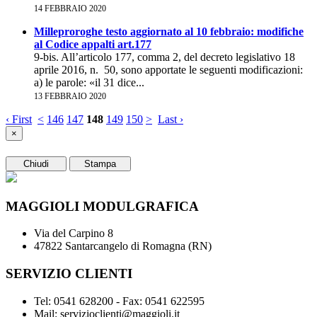
14 FEBBRAIO 2020
Milleproroghe testo aggiornato al 10 febbraio: modifiche
al Codice appalti art.177
9-bis. All’articolo 177, comma 2, del decreto legislativo 18
aprile 2016, n. 50, sono apportate le seguenti modificazioni:
a) le parole: «il 31 dice...
13 FEBBRAIO 2020
‹ First
<
146
147
148
149
150
>
Last ›
×
Chiudi
Stampa
MAGGIOLI MODULGRAFICA
Via del Carpino 8
47822 Santarcangelo di Romagna (RN)
SERVIZIO CLIENTI
Tel: 0541 628200 - Fax: 0541 622595
Mail: servizioclienti@maggioli.it