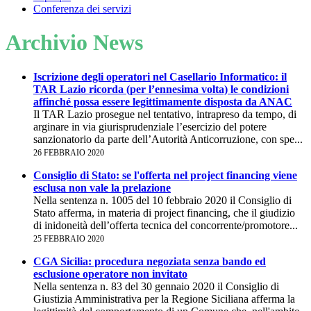
Conferenza dei servizi
Archivio News
Iscrizione degli operatori nel Casellario Informatico: il
TAR Lazio ricorda (per l’ennesima volta) le condizioni
affinché possa essere legittimamente disposta da ANAC
Il TAR Lazio prosegue nel tentativo, intrapreso da tempo, di
arginare in via giurisprudenziale l’esercizio del potere
sanzionatorio da parte dell’Autorità Anticorruzione, con spe...
26 FEBBRAIO 2020
Consiglio di Stato: se l'offerta nel project financing viene
esclusa non vale la prelazione
Nella sentenza n. 1005 del 10 febbraio 2020 il Consiglio di
Stato afferma, in materia di project financing, che il giudizio
di inidoneità dell’offerta tecnica del concorrente/promotore...
25 FEBBRAIO 2020
CGA Sicilia: procedura negoziata senza bando ed
esclusione operatore non invitato
Nella sentenza n. 83 del 30 gennaio 2020 il Consiglio di
Giustizia Amministrativa per la Regione Siciliana afferma la