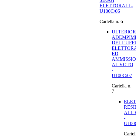
SEGGI
ELETTORALI -
U100C/06
Cartella n. 6
ULTERIOR
ADEMPIM
DELL'UFF
ELETTOR
ED
AMMISSI
AL VOTO
-
U100C/07
Cartella n.
7
ELET
RESI
ALL'
-
U100
Cartel