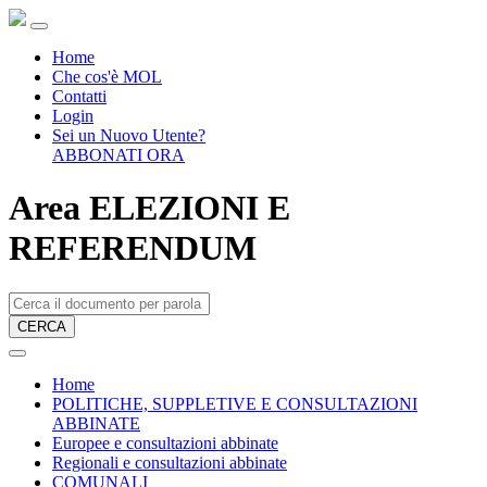
Home
Che cos'è MOL
Contatti
Login
Sei un Nuovo Utente?
ABBONATI ORA
Area ELEZIONI E
REFERENDUM
CERCA
Home
POLITICHE, SUPPLETIVE E CONSULTAZIONI
ABBINATE
Europee e consultazioni abbinate
Regionali e consultazioni abbinate
COMUNALI