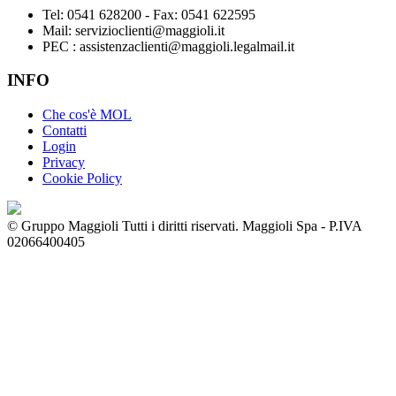
Tel: 0541 628200 - Fax: 0541 622595
Mail: servizioclienti@maggioli.it
PEC : assistenzaclienti@maggioli.legalmail.it
INFO
Che cos'è MOL
Contatti
Login
Privacy
Cookie Policy
© Gruppo Maggioli Tutti i diritti riservati. Maggioli Spa - P.IVA
02066400405