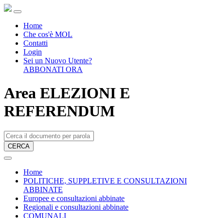
Home
Che cos'è MOL
Contatti
Login
Sei un Nuovo Utente?
ABBONATI ORA
Area ELEZIONI E
REFERENDUM
CERCA
Home
POLITICHE, SUPPLETIVE E CONSULTAZIONI
ABBINATE
Europee e consultazioni abbinate
Regionali e consultazioni abbinate
COMUNALI