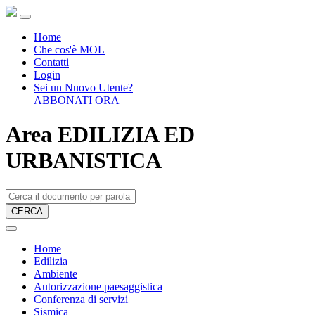
Home
Che cos'è MOL
Contatti
Login
Sei un Nuovo Utente?
ABBONATI ORA
Area EDILIZIA ED
URBANISTICA
CERCA
Home
Edilizia
Ambiente
Autorizzazione paesaggistica
Conferenza di servizi
Sismica