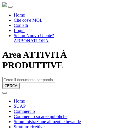
Home
Che cos'è MOL
Contatti
Login
Sei un Nuovo Utente?
ABBONATI ORA
Area ATTIVITÀ
PRODUTTIVE
CERCA
Home
SUAP
Commercio
Commercio su aree pubbliche
Somministrazione alimenti e bevande
Strutture ricettive