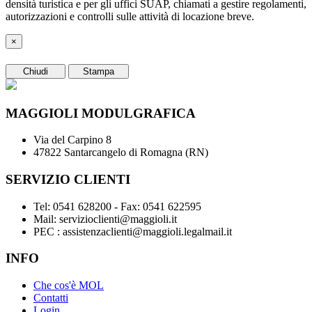
densità turistica e per gli uffici SUAP, chiamati a gestire regolamenti,
autorizzazioni e controlli sulle attività di locazione breve.
×
Chiudi
Stampa
MAGGIOLI MODULGRAFICA
Via del Carpino 8
47822 Santarcangelo di Romagna (RN)
SERVIZIO CLIENTI
Tel: 0541 628200 - Fax: 0541 622595
Mail: servizioclienti@maggioli.it
PEC : assistenzaclienti@maggioli.legalmail.it
INFO
Che cos'è MOL
Contatti
Login