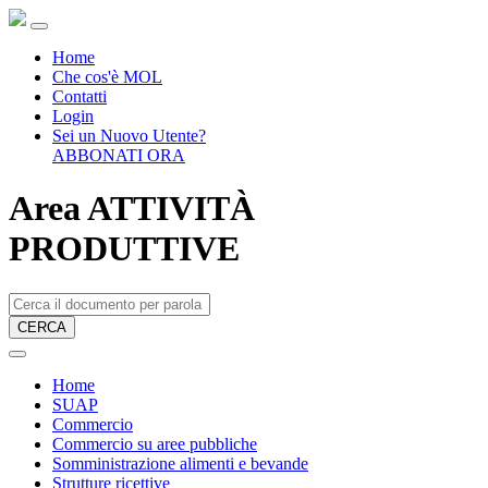
Home
Che cos'è MOL
Contatti
Login
Sei un Nuovo Utente?
ABBONATI ORA
Area ATTIVITÀ
PRODUTTIVE
CERCA
Home
SUAP
Commercio
Commercio su aree pubbliche
Somministrazione alimenti e bevande
Strutture ricettive