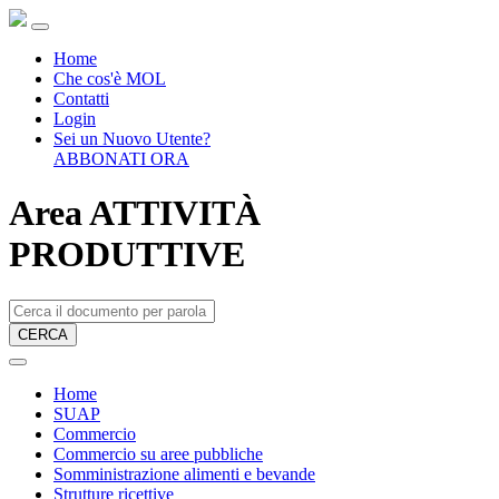
Home
Che cos'è MOL
Contatti
Login
Sei un Nuovo Utente?
ABBONATI ORA
Area ATTIVITÀ
PRODUTTIVE
CERCA
Home
SUAP
Commercio
Commercio su aree pubbliche
Somministrazione alimenti e bevande
Strutture ricettive