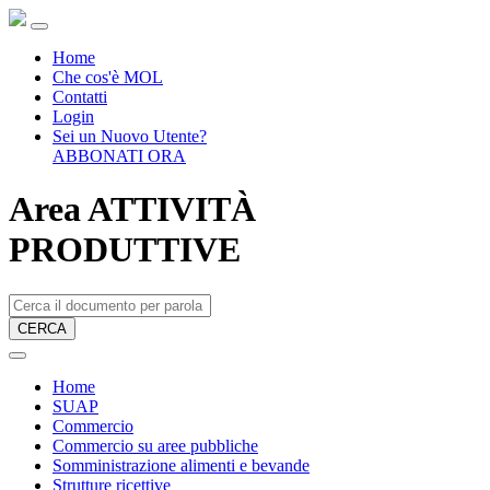
Home
Che cos'è MOL
Contatti
Login
Sei un Nuovo Utente?
ABBONATI ORA
Area ATTIVITÀ
PRODUTTIVE
CERCA
Home
SUAP
Commercio
Commercio su aree pubbliche
Somministrazione alimenti e bevande
Strutture ricettive