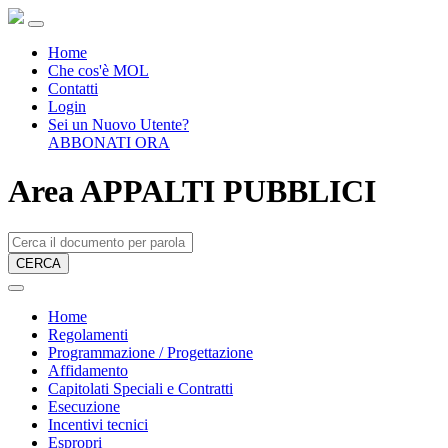
Home
Che cos'è MOL
Contatti
Login
Sei un Nuovo Utente?
ABBONATI ORA
Area APPALTI PUBBLICI
CERCA
Home
Regolamenti
Programmazione / Progettazione
Affidamento
Capitolati Speciali e Contratti
Esecuzione
Incentivi tecnici
Espropri