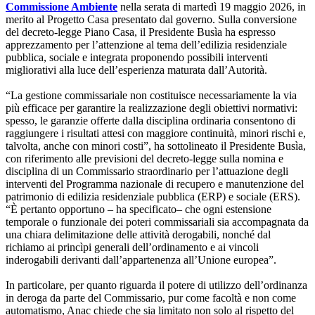
Commissione Ambiente
nella serata di martedì 19 maggio 2026, in
merito al Progetto Casa presentato dal governo. Sulla conversione
del decreto-legge Piano Casa, il Presidente Busìa ha espresso
apprezzamento per l’attenzione al tema dell’edilizia residenziale
pubblica, sociale e integrata proponendo possibili interventi
migliorativi alla luce dell’esperienza maturata dall’Autorità.
“La gestione commissariale non costituisce necessariamente la via
più efficace per garantire la realizzazione degli obiettivi normativi:
spesso, le garanzie offerte dalla disciplina ordinaria consentono di
raggiungere i risultati attesi con maggiore continuità, minori rischi e,
talvolta, anche con minori costi”, ha sottolineato il Presidente Busìa,
con riferimento alle previsioni del decreto-legge sulla nomina e
disciplina di un Commissario straordinario per l’attuazione degli
interventi del Programma nazionale di recupero e manutenzione del
patrimonio di edilizia residenziale pubblica (ERP) e sociale (ERS).
“È pertanto opportuno – ha specificato– che ogni estensione
temporale o funzionale dei poteri commissariali sia accompagnata da
una chiara delimitazione delle attività derogabili, nonché dal
richiamo ai princìpi generali dell’ordinamento e ai vincoli
inderogabili derivanti dall’appartenenza all’Unione europea”.
In particolare, per quanto riguarda il potere di utilizzo dell’ordinanza
in deroga da parte del Commissario, pur come facoltà e non come
automatismo, Anac chiede che sia limitato non solo al rispetto del