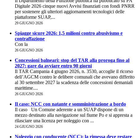
Il Dipartimento della Funzione pubblica ha pubblicato su PA
Digitale 2026 cinque nuovi Avvisi finanziati con fondi PNRR
per sostenere gli ulteriori aggiornamenti tecnologici delle
piattaforme SUAP,...
29 GIUGNO 2026
Spiagge sicure 2026: 1,5 milioni contro abusivismo e
contraffazione
Con la
26 GIUGNO 2026
Concessioni balneari: stop del TAR alla proroga fino al
2027: gare da avviare entro 90 giorni
Il TAR Campania 4 giugno 2026, n. 3530, accoglie il ricorso
dell’AGCM contro le delibere comunali che avevano differito
al 30 settembre 2027 la scadenza delle concessioni demaniali
marittime....
26 GIUGNO 2026
Il caso: NCC con natante e somministrazione a bordo
Il caso Un Comune aderente a un SUAP dispone di un
mezzo destinato alla navigazione sul fiume Po e si appresta a
rilasciare una licenza per noleggio con ...
24 GIUGNO 2026
Noleggio con conducente (NCC): la rimessa deve restare