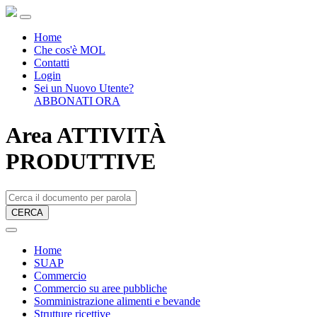
Home
Che cos'è MOL
Contatti
Login
Sei un Nuovo Utente?
ABBONATI ORA
Area ATTIVITÀ
PRODUTTIVE
CERCA
Home
SUAP
Commercio
Commercio su aree pubbliche
Somministrazione alimenti e bevande
Strutture ricettive