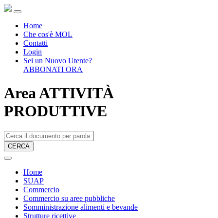
Home
Che cos'è MOL
Contatti
Login
Sei un Nuovo Utente?
ABBONATI ORA
Area ATTIVITÀ
PRODUTTIVE
CERCA
Home
SUAP
Commercio
Commercio su aree pubbliche
Somministrazione alimenti e bevande
Strutture ricettive