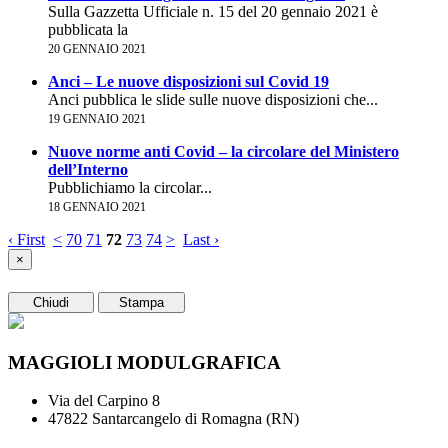
Sulla Gazzetta Ufficiale n. 15 del 20 gennaio 2021 è
pubblicata la
20 GENNAIO 2021
Anci – Le nuove disposizioni sul Covid 19
Anci pubblica le slide sulle nuove disposizioni che...
19 GENNAIO 2021
Nuove norme anti Covid – la circolare del Ministero
dell’Interno
Pubblichiamo la circolar...
18 GENNAIO 2021
‹ First
<
70
71
72
73
74
>
Last ›
×
Chiudi
Stampa
MAGGIOLI MODULGRAFICA
Via del Carpino 8
47822 Santarcangelo di Romagna (RN)