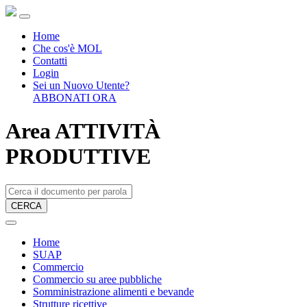
Home
Che cos'è MOL
Contatti
Login
Sei un Nuovo Utente?
ABBONATI ORA
Area ATTIVITÀ
PRODUTTIVE
CERCA
Home
SUAP
Commercio
Commercio su aree pubbliche
Somministrazione alimenti e bevande
Strutture ricettive