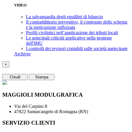
VIDEO
La salvaguardia degli equilibri di bilancio
Il contraddittorio preventivo, il contenuto dello schema
e la motivazione rafforzata
Profili civilistici nell’applicazione dei tributi locali
Le principali criticità applicative nella gestione
dell'IMU
I controlli dei revisori contabili sulle società partecipate
Archivio
×
Chiudi
Stampa
MAGGIOLI MODULGRAFICA
Via del Carpino 8
47822 Santarcangelo di Romagna (RN)
SERVIZIO CLIENTI