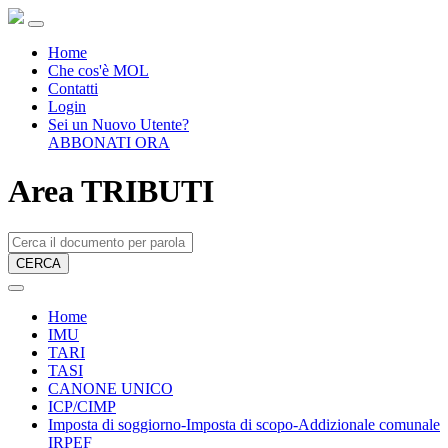
Home
Che cos'è MOL
Contatti
Login
Sei un Nuovo Utente?
ABBONATI ORA
Area TRIBUTI
CERCA
Home
IMU
TARI
TASI
CANONE UNICO
ICP/CIMP
Imposta di soggiorno-Imposta di scopo-Addizionale comunale
IRPEF