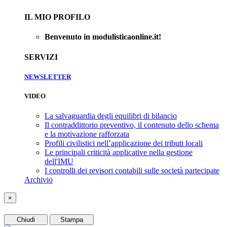
IL MIO PROFILO
Benvenuto in modulisticaonline.it!
SERVIZI
NEWSLETTER
VIDEO
La salvaguardia degli equilibri di bilancio
Il contraddittorio preventivo, il contenuto dello schema
e la motivazione rafforzata
Profili civilistici nell’applicazione dei tributi locali
Le principali criticità applicative nella gestione
dell'IMU
I controlli dei revisori contabili sulle società partecipate
Archivio
×
Chiudi
Stampa