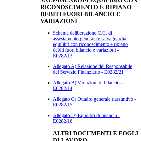
SALVAGUARDIA EQUILIBRI CON
RICONOSCIMENTO E RIPIANO
DEBITI FUORI BILANCIO E
VARIAZIONI
Schema deliberazione C.C. di
assestamento generale e salvaguardia
equilibri con riconoscimento e ripiano
debiti fuori bilancio e variazioni -
E0282/13
Allegato A) Relazione del Responsabile
del Servizio Finanziario - E0282/21
Allegato B) Variazioni di bilancio -
E0282/14
Allegato C) Quadro generale riassuntivo -
E0282/15
Allegato D) Equilibri di bilancio -
E0282/16
ALTRI DOCUMENTI E FOGLI
DI LAVORO