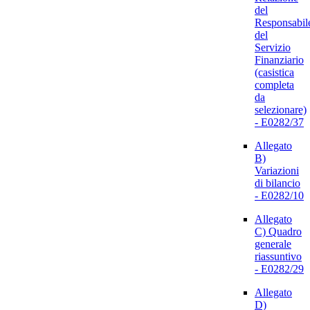
del
Responsabil
del
Servizio
Finanziario
(casistica
completa
da
selezionare)
- E0282/37
Allegato
B)
Variazioni
di bilancio
- E0282/10
Allegato
C) Quadro
generale
riassuntivo
- E0282/29
Allegato
D)