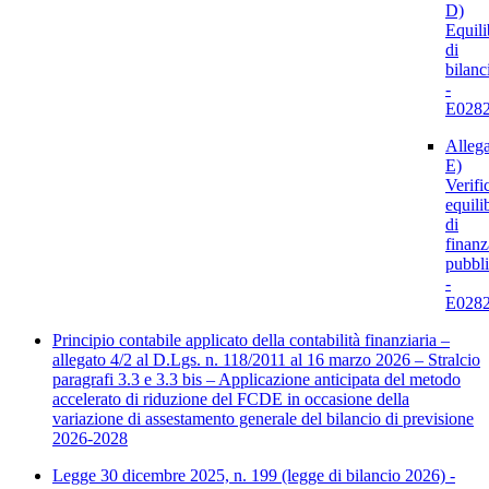
D)
Equili
di
bilanc
-
E0282
Alleg
E)
Verifi
equili
di
finanz
pubbl
-
E0282
Principio contabile applicato della contabilità finanziaria –
allegato 4/2 al D.Lgs. n. 118/2011 al 16 marzo 2026 – Stralcio
paragrafi 3.3 e 3.3 bis – Applicazione anticipata del metodo
accelerato di riduzione del FCDE in occasione della
variazione di assestamento generale del bilancio di previsione
2026-2028
Legge 30 dicembre 2025, n. 199 (legge di bilancio 2026) -