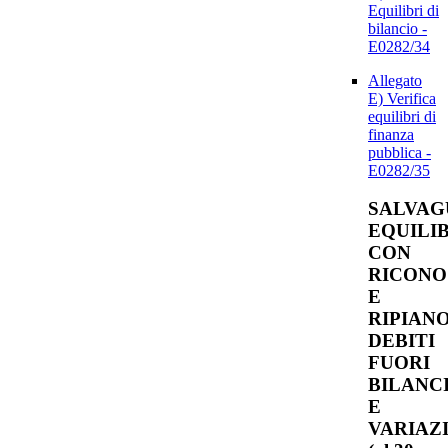
Equilibri di
bilancio -
E0282/34
Allegato
E) Verifica
equilibri di
finanza
pubblica -
E0282/35
SALVAG
EQUILI
CON
RICONO
E
RIPIAN
DEBITI
FUORI
BILANC
E
VARIAZ