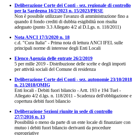
Deliberazione Corte dei Conti - sez. regionale di controllo
per la Sardegna 16/2/2023 n. 15/2023/PRSE
Non è possibile utilizzare l'avanzo di amministrazione fino a
quando il fondo crediti di dubbia esigibilità non risulta
adeguato (punto 3.3 Allegato 4/2 al D.Lgs. n. 118/2011)
Nota ANCI 17/3/2020 n. 18
c.d. "Cura Italia" - Prima nota di lettura ANCI IFEL sulle
principali norme di interesse degli Enti Locali
Elenco Agenzia delle entrate 26/2/2019
5 per mille 2019 - Distribuzione delle scelte e degli importi
per attività sociali del Comune di residenza
Deliberazione Corte dei Conti - sez. autonomie 23/10/2018
n. 21/2018/QMIG
Enti locali - Debiti fuori bilancio - Artt. 193 e 194 Tuel -
Allegato 4/2 d.lgs. n. 118/2011 - Scadenza dell'obbligazione e
copertura debiti fuori bilancio
Deliberazione Sezioni riunite in sede di controllo
27/7/2016 n. 13
Possibilità o meno da parte di un ente locale di finanziare con
mutuo i debiti fuori bilancio derivanti da procedure
espropriative