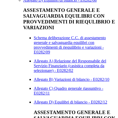
Allegato D) Equilibri di bilancio - E0282/08
ASSESTAMENTO GENERALE E
SALVAGUARDIA EQUILIBRI CON
PROVVEDIMENTI DI RIEQULIBRIO E
VARIAZIONI
Schema deliberazione C.C. di assestamento
generale e salvaguardia equilibri con
provvedimenti di riequilibrio e variazioni -
E0282/09
Allegato A) Relazione del Responsabile del
Servizio Finanziario (casistica completa da
selezionare) - E0282/02
Allegato B) Variazioni di bilancio - E0282/10
Allegato C) Quadro generale riassuntivo -
E0282/11
Allegato D) Equilibri di bilancio - E0282/12
ASSESTAMENTO GENERALE E