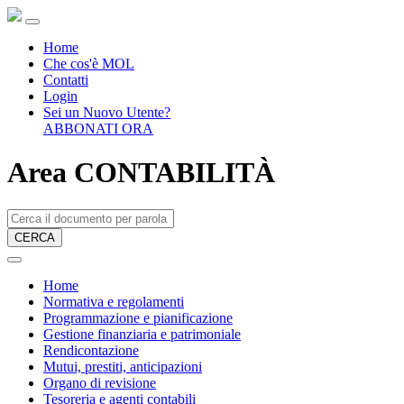
Home
Che cos'è MOL
Contatti
Login
Sei un Nuovo Utente?
ABBONATI ORA
Area CONTABILITÀ
CERCA
Home
Normativa e regolamenti
Programmazione e pianificazione
Gestione finanziaria e patrimoniale
Rendicontazione
Mutui, prestiti, anticipazioni
Organo di revisione
Tesoreria e agenti contabili