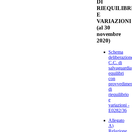
DI
RIEQUILIBR
E
VARIAZIONI
(al 30
novembre
2020)
Schema
deliberazion
C.C. di
salvaguardia
equilibri
con
provvedimen
di
riequilibrio
e
variazioni -
E0282/36
Allegato
A)
Relazione