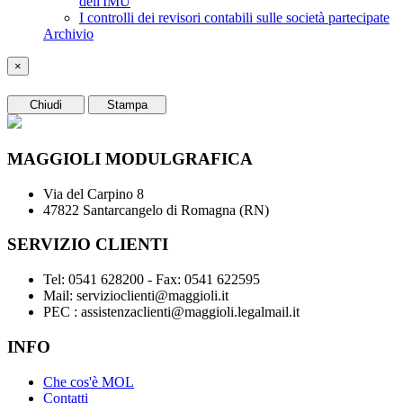
dell'IMU
I controlli dei revisori contabili sulle società partecipate
Archivio
×
Chiudi
Stampa
MAGGIOLI MODULGRAFICA
Via del Carpino 8
47822 Santarcangelo di Romagna (RN)
SERVIZIO CLIENTI
Tel: 0541 628200 - Fax: 0541 622595
Mail: servizioclienti@maggioli.it
PEC : assistenzaclienti@maggioli.legalmail.it
INFO
Che cos'è MOL
Contatti