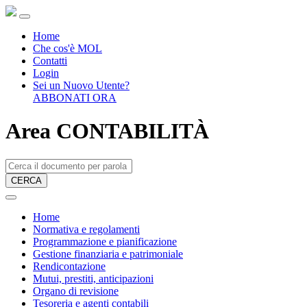
Home
Che cos'è MOL
Contatti
Login
Sei un Nuovo Utente?
ABBONATI ORA
Area CONTABILITÀ
CERCA
Home
Normativa e regolamenti
Programmazione e pianificazione
Gestione finanziaria e patrimoniale
Rendicontazione
Mutui, prestiti, anticipazioni
Organo di revisione
Tesoreria e agenti contabili