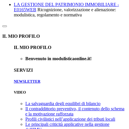
LA GESTIONE DEL PATRIMONIO IMMOBILIARE -
E0165WEB
Ricognizione, valorizzazione e alienazione:
modulistica, regolamento e normativa
IL MIO PROFILO
IL MIO PROFILO
Benvenuto in modulisticaonline.it!
SERVIZI
NEWSLETTER
VIDEO
La salvaguardia degli equilibri di bilancio
Il contraddittorio preventivo, il contenuto dello schema
e la motivazione rafforzata
Profili civilistici nell’applicazione dei tributi locali
Le principali criticità applicative nella gestione