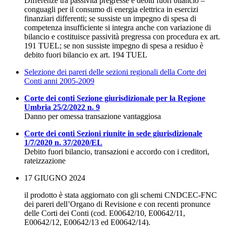
Differenze tra passività pregresse e debiti fuori bilancio –
conguagli per il consumo di energia elettrica in esercizi
finanziari differenti; se sussiste un impegno di spesa di
competenza insufficiente si integra anche con variazione di
bilancio e costituisce passività pregressa con procedura ex art.
191 TUEL; se non sussiste impegno di spesa a residuo è
debito fuori bilancio ex art. 194 TUEL
Selezione dei pareri delle sezioni regionali della Corte dei
Conti anni 2005-2009
Corte dei conti Sezione giurisdizionale per la Regione
Umbria 25/2/2022 n. 9
Danno per omessa transazione vantaggiosa
Corte dei conti Sezioni riunite in sede giurisdizionale
1/7/2020 n. 37/2020/EL
Debito fuori bilancio, transazioni e accordo con i creditori,
rateizzazione
17 GIUGNO 2024
il prodotto è stata aggiornato con gli schemi CNDCEC-FNC
dei pareri dell’Organo di Revisione e con recenti pronunce
delle Corti dei Conti (cod. E00642/10, E00642/11,
E00642/12, E00642/13 ed E00642/14).