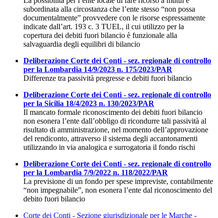
La possibilità per l’ente locale di fare ricorso a mutui è
subordinata alla circostanza che l’ente stesso “non possa
documentalmente” provvedere con le risorse espressamente
indicate dall’art. 193 c. 3 TUEL, il cui utilizzo per la
copertura dei debiti fuori bilancio è funzionale alla
salvaguardia degli equilibri di bilancio
Deliberazione Corte dei Conti - sez. regionale di controllo
per la Lombardia 14/9/2023 n. 175/2023/PAR
Differenze tra passività pregresse e debiti fuori bilancio
Deliberazione Corte dei Conti - sez. regionale di controllo
per la Sicilia 18/4/2023 n. 130/2023/PAR
Il mancato formale riconoscimento dei debiti fuori bilancio
non esonera l’ente dall’obbligo di ricondurre tali passività al
risultato di amministrazione, nel momento dell’approvazione
del rendiconto, attraverso il sistema degli accantonamenti
utilizzando in via analogica e surrogatoria il fondo rischi
Deliberazione Corte dei Conti - sez. regionale di controllo
per la Lombardia 7/9/2022 n. 118/2022/PAR
La previsione di un fondo per spese impreviste, contabilmente
“non impegnabile”, non esonera l’ente dal riconoscimento del
debito fuori bilancio
Corte dei Conti - Sezione giurisdizionale per le Marche -