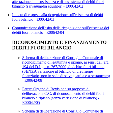
attestazione di insussistenza e di sussistenza di debiti fuori
bilancio (salvaguardia equilibri) - E00642/02
Lettera di risposta alla ricognizione sull'esistenza di debiti
fuori bilancio - E00642/03
Comunicazione dell'esito della ricognizione sull’esistenza dei
debiti fuori bilancio - E00642/04
RICONOSCIMENTO E FINANZIAMENTO
DEBITI FUORI BILANCIO
Schema di deliberazione di Consiglio Comunale di
riconoscimento di legittimità e ripiano, ai sensi dell’art.
194 del D.Lgs. n. 267/2000, di debito fuori bilancio
(SENZA variazione al bilancio di previsione
finanziario, non in sede di salvaguardia e assestamento)
- E00642/08
Parere Organo di Revisione su proposta di
deliberazione C.C. di riconoscimento di debiti fuori
bilancio e ripiano (senza variazione di bilancio) -
E00642/05
Schema di deliberazione di Consiglio Comunale di