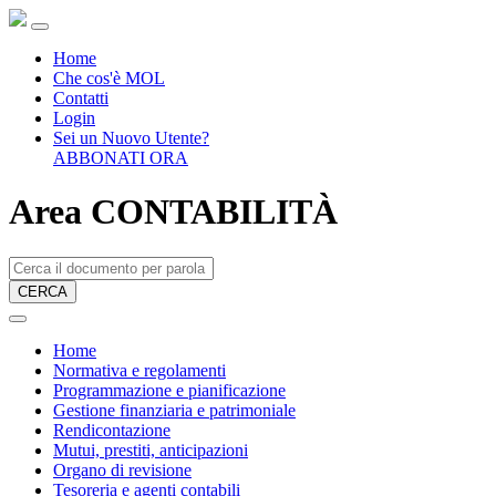
Home
Che cos'è MOL
Contatti
Login
Sei un Nuovo Utente?
ABBONATI ORA
Area CONTABILITÀ
CERCA
Home
Normativa e regolamenti
Programmazione e pianificazione
Gestione finanziaria e patrimoniale
Rendicontazione
Mutui, prestiti, anticipazioni
Organo di revisione
Tesoreria e agenti contabili