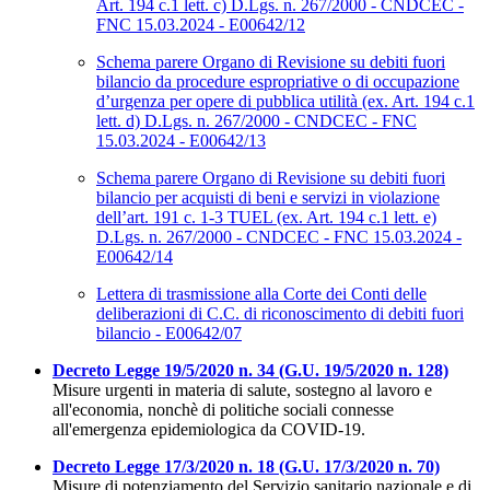
Art. 194 c.1 lett. c) D.Lgs. n. 267/2000 - CNDCEC -
FNC 15.03.2024 - E00642/12
Schema parere Organo di Revisione su debiti fuori
bilancio da procedure espropriative o di occupazione
d’urgenza per opere di pubblica utilità (ex. Art. 194 c.1
lett. d) D.Lgs. n. 267/2000 - CNDCEC - FNC
15.03.2024 - E00642/13
Schema parere Organo di Revisione su debiti fuori
bilancio per acquisti di beni e servizi in violazione
dell’art. 191 c. 1-3 TUEL (ex. Art. 194 c.1 lett. e)
D.Lgs. n. 267/2000 - CNDCEC - FNC 15.03.2024 -
E00642/14
Lettera di trasmissione alla Corte dei Conti delle
deliberazioni di C.C. di riconoscimento di debiti fuori
bilancio - E00642/07
Decreto Legge 19/5/2020 n. 34 (G.U. 19/5/2020 n. 128)
Misure urgenti in materia di salute, sostegno al lavoro e
all'economia, nonchè di politiche sociali connesse
all'emergenza epidemiologica da COVID-19.
Decreto Legge 17/3/2020 n. 18 (G.U. 17/3/2020 n. 70)
Misure di potenziamento del Servizio sanitario nazionale e di