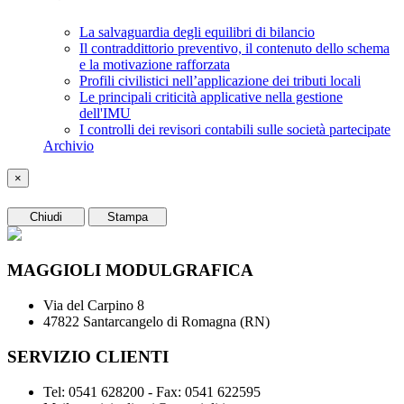
La salvaguardia degli equilibri di bilancio
Il contraddittorio preventivo, il contenuto dello schema
e la motivazione rafforzata
Profili civilistici nell’applicazione dei tributi locali
Le principali criticità applicative nella gestione
dell'IMU
I controlli dei revisori contabili sulle società partecipate
Archivio
×
Chiudi
Stampa
MAGGIOLI MODULGRAFICA
Via del Carpino 8
47822 Santarcangelo di Romagna (RN)
SERVIZIO CLIENTI
Tel: 0541 628200 - Fax: 0541 622595