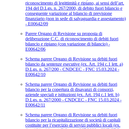
riconoscimento di legittimità e ripiano, ai sensi dell’art.
194 del D.Lgs. n. 267/2000, di debito fuori bilancio e
conseguente variazione al bilancio di previsione
finanziario (non in sede di salvaguardia e assestamento)
- E00642/09
Parere Organo di Revisione su proposta di
deliberazione C.C. di riconoscimento di debiti fuori
bilancio e ripiano (con variazione di bilancio) -
E00642/06
Schema parere Organo di Revisione su debiti fuori
bilancio da sentenze esecutive (ex. Art. 194 c.1 lett. a)
D.Lgs. n. 267/200 - CNDCEC - FNC 15.03.2024 -
E00642/10
Schema parere Organo di Revisione su debiti fuori
bilancio per la copertura di disavanzi di consorzi,
aziende speciali e istituzioni (ex. Art. 194 c.1 lett. b)
D.Lgs. n. 267/2000 - CNDCEC - FNC 15.03.2024 -
E00642/11
Schema parere Organo di Revisione su debiti fuori
bilancio per la ricapitalizzazione di società di capitali
costituite per l’esercizio di servizi pubblici locali (ex.