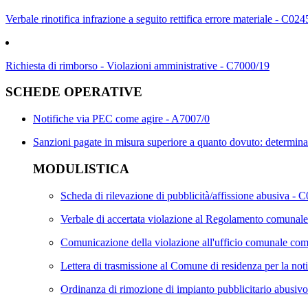
Verbale rinotifica infrazione a seguito rettifica errore materiale - C024
Richiesta di rimborso - Violazioni amministrative - C7000/19
SCHEDE OPERATIVE
Notifiche via PEC come agire - A7007/0
Sanzioni pagate in misura superiore a quanto dovuto: determin
MODULISTICA
Scheda di rilevazione di pubblicità/affissione abusiva - 
Verbale di accertata violazione al Regolamento comunale 
Comunicazione della violazione all'ufficio comunale comp
Lettera di trasmissione al Comune di residenza per la noti
Ordinanza di rimozione di impianto pubblicitario abusiv