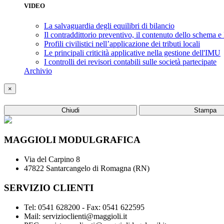
VIDEO
La salvaguardia degli equilibri di bilancio
Il contraddittorio preventivo, il contenuto dello schema e
Profili civilistici nell’applicazione dei tributi locali
Le principali criticità applicative nella gestione dell'IMU
I controlli dei revisori contabili sulle società partecipate
Archivio
×
Chiudi
Stampa
MAGGIOLI MODULGRAFICA
Via del Carpino 8
47822 Santarcangelo di Romagna (RN)
SERVIZIO CLIENTI
Tel: 0541 628200 - Fax: 0541 622595
Mail: servizioclienti@maggioli.it