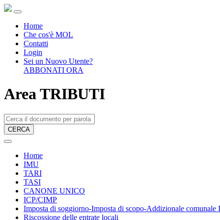
Home
Che cos'è MOL
Contatti
Login
Sei un Nuovo Utente?
ABBONATI ORA
Area TRIBUTI
CERCA
Home
IMU
TARI
TASI
CANONE UNICO
ICP/CIMP
Imposta di soggiorno-Imposta di scopo-Addizionale comunale
Riscossione delle entrate locali