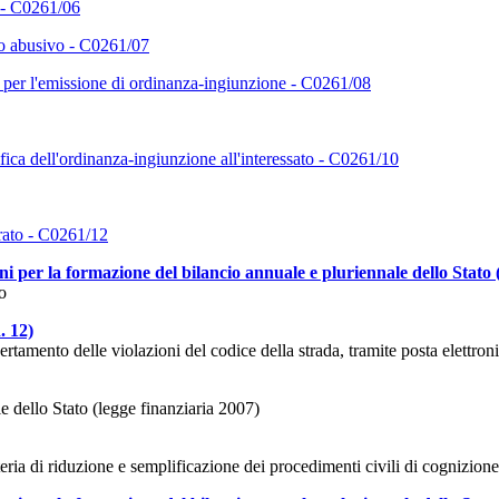
o - C0261/06
rio abusivo - C0261/07
 per l'emissione di ordinanza-ingiunzione - C0261/08
fica dell'ordinanza-ingiunzione all'interessato - C0261/10
trato - C0261/12
i per la formazione del bilancio annuale e pluriennale dello Stato 
o
. 12)
ertamento delle violazioni del codice della strada, tramite posta elettroni
e dello Stato (legge finanziaria 2007)
ria di riduzione e semplificazione dei procedimenti civili di cognizione,