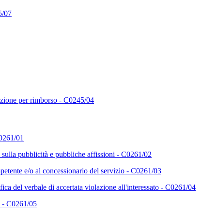
5/07
azione per rimborso - C0245/04
C0261/01
sulla pubblicità e pubbliche affissioni - C0261/02
etente e/o al concessionario del servizio - C0261/03
fica del verbale di accertata violazione all'interessato - C0261/04
o - C0261/05