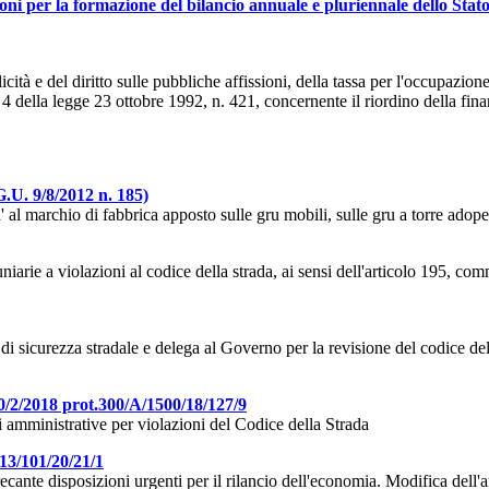
oni per la formazione del bilancio annuale e pluriennale dello Stato
tà e del diritto sulle pubbliche affissioni, della tassa per l'occupazio
. 4 della legge 23 ottobre 1992, n. 421, concernente il riordino della finan
G.U. 9/8/2012 n. 185)
 al marchio di fabbrica apposto sulle gru mobili, sulle gru a torre adoper
arie a violazioni al codice della strada, ai sensi dell'articolo 195, c
 sicurezza stradale e delega al Governo per la revisione del codice della
20/2/2018 prot.300/A/1500/18/127/9
i amministrative per violazioni del Codice della Strada
/13/101/20/21/1
ante disposizioni urgenti per il rilancio dell'economia. Modifica dell'a