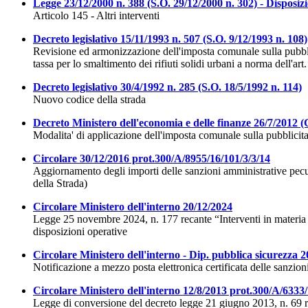
Legge 23/12/2000 n. 388 (S.O. 29/12/2000 n. 302) - Disposizi
Articolo 145 - Altri interventi
Decreto legislativo 15/11/1993 n. 507 (S.O. 9/12/1993 n. 108)
Revisione ed armonizzazione dell'imposta comunale sulla pubblici
tassa per lo smaltimento dei rifiuti solidi urbani a norma dell'art
Decreto legislativo 30/4/1992 n. 285 (S.O. 18/5/1992 n. 114)
Nuovo codice della strada
Decreto Ministero dell'economia e delle finanze 26/7/2012 (
Modalita' di applicazione dell'imposta comunale sulla pubblicita'
Circolare 30/12/2016 prot.300/A/8955/16/101/3/3/14
Aggiornamento degli importi delle sanzioni amministrative pecuni
della Strada)
Circolare Ministero dell'interno 20/12/2024
Legge 25 novembre 2024, n. 177 recante “Interventi in materia di
disposizioni operative
Circolare Ministero dell'interno - Dip. pubblica sicurezza 
Notificazione a mezzo posta elettronica certificata delle sanzion
Circolare Ministero dell'interno 12/8/2013 prot.300/A/6333
Legge di conversione del decreto legge 21 giugno 2013, n. 69 rec