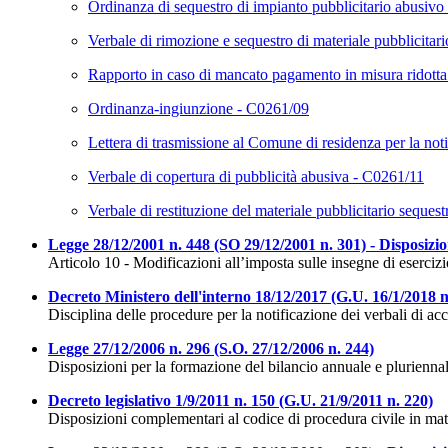
Ordinanza di sequestro di impianto pubblicitario abusiv
Verbale di rimozione e sequestro di materiale pubblicita
Rapporto in caso di mancato pagamento in misura ridotta
Ordinanza-ingiunzione - C0261/09
Lettera di trasmissione al Comune di residenza per la noti
Verbale di copertura di pubblicità abusiva - C0261/11
Verbale di restituzione del materiale pubblicitario seques
Legge 28/12/2001 n. 448 (SO 29/12/2001 n. 301) - Disposizion
Articolo 10 - Modificazioni all’imposta sulle insegne di esercizi
Decreto Ministero dell'interno 18/12/2017 (G.U. 16/1/2018 n
Disciplina delle procedure per la notificazione dei verbali di acc
Legge 27/12/2006 n. 296 (S.O. 27/12/2006 n. 244)
Disposizioni per la formazione del bilancio annuale e pluriennal
Decreto legislativo 1/9/2011 n. 150 (G.U. 21/9/2011 n. 220)
Disposizioni complementari al codice di procedura civile in mate