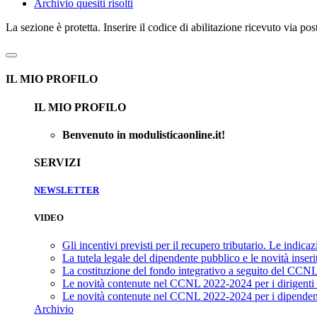
Archivio quesiti risolti
La sezione è protetta. Inserire il codice di abilitazione ricevuto via p
IL MIO PROFILO
IL MIO PROFILO
Benvenuto in modulisticaonline.it!
SERVIZI
NEWSLETTER
VIDEO
Gli incentivi previsti per il recupero tributario. Le indicaz
La tutela legale del dipendente pubblico e le novità ins
La costituzione del fondo integrativo a seguito del CC
Le novità contenute nel CCNL 2022-2024 per i dirigenti d
Le novità contenute nel CCNL 2022-2024 per i dipendenti
Archivio