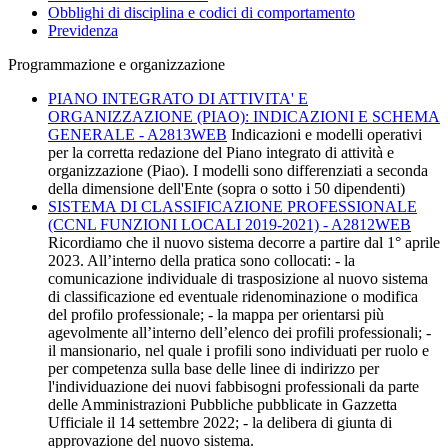
Obblighi di disciplina e codici di comportamento
Previdenza
Programmazione e organizzazione
PIANO INTEGRATO DI ATTIVITA' E
ORGANIZZAZIONE (PIAO): INDICAZIONI E SCHEMA
GENERALE - A2813WEB
Indicazioni e modelli operativi
per la corretta redazione del Piano integrato di attività e
organizzazione (Piao). I modelli sono differenziati a seconda
della dimensione dell'Ente (sopra o sotto i 50 dipendenti)
SISTEMA DI CLASSIFICAZIONE PROFESSIONALE
(CCNL FUNZIONI LOCALI 2019-2021) - A2812WEB
Ricordiamo che il nuovo sistema decorre a partire dal 1° aprile
2023. All’interno della pratica sono collocati: - la
comunicazione individuale di trasposizione al nuovo sistema
di classificazione ed eventuale ridenominazione o modifica
del profilo professionale; - la mappa per orientarsi più
agevolmente all’interno dell’elenco dei profili professionali; -
il mansionario, nel quale i profili sono individuati per ruolo e
per competenza sulla base delle linee di indirizzo per
l'individuazione dei nuovi fabbisogni professionali da parte
delle Amministrazioni Pubbliche pubblicate in Gazzetta
Ufficiale il 14 settembre 2022; - la delibera di giunta di
approvazione del nuovo sistema.