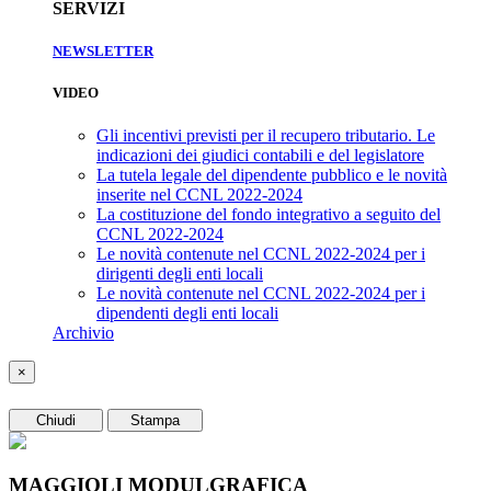
SERVIZI
NEWSLETTER
VIDEO
Gli incentivi previsti per il recupero tributario. Le
indicazioni dei giudici contabili e del legislatore
La tutela legale del dipendente pubblico e le novità
inserite nel CCNL 2022-2024
La costituzione del fondo integrativo a seguito del
CCNL 2022-2024
Le novità contenute nel CCNL 2022-2024 per i
dirigenti degli enti locali
Le novità contenute nel CCNL 2022-2024 per i
dipendenti degli enti locali
Archivio
×
Chiudi
Stampa
MAGGIOLI MODULGRAFICA