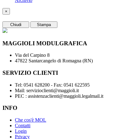
Archivio
×
Chiudi
Stampa
MAGGIOLI MODULGRAFICA
Via del Carpino 8
47822 Santarcangelo di Romagna (RN)
SERVIZIO CLIENTI
Tel: 0541 628200 - Fax: 0541 622595
Mail: servizioclienti@maggioli.it
PEC : assistenzaclienti@maggioli.legalmail.it
INFO
Che cos'è MOL
Contatti
Login
Privacy