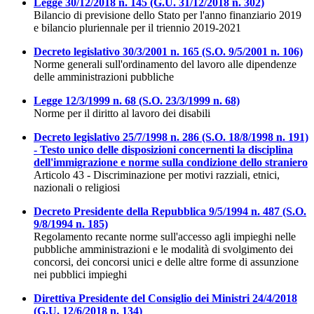
Legge 30/12/2018 n. 145 (G.U. 31/12/2018 n. 302)
Bilancio di previsione dello Stato per l'anno finanziario 2019
e bilancio pluriennale per il triennio 2019-2021
Decreto legislativo 30/3/2001 n. 165 (S.O. 9/5/2001 n. 106)
Norme generali sull'ordinamento del lavoro alle dipendenze
delle amministrazioni pubbliche
Legge 12/3/1999 n. 68 (S.O. 23/3/1999 n. 68)
Norme per il diritto al lavoro dei disabili
Decreto legislativo 25/7/1998 n. 286 (S.O. 18/8/1998 n. 191)
- Testo unico delle disposizioni concernenti la disciplina
dell'immigrazione e norme sulla condizione dello straniero
Articolo 43 - Discriminazione per motivi razziali, etnici,
nazionali o religiosi
Decreto Presidente della Repubblica 9/5/1994 n. 487 (S.O.
9/8/1994 n. 185)
Regolamento recante norme sull'accesso agli impieghi nelle
pubbliche amministrazioni e le modalità di svolgimento dei
concorsi, dei concorsi unici e delle altre forme di assunzione
nei pubblici impieghi
Direttiva Presidente del Consiglio dei Ministri 24/4/2018
(G.U. 12/6/2018 n. 134)