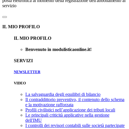
posta elettronica al momento della registrazione dell'abbonamento al
servizio
IL MIO PROFILO
IL MIO PROFILO
Benvenuto in modulisticaonline.it!
SERVIZI
NEWSLETTER
VIDEO
La salvaguardia degli equilibri di bilancio
Il contraddittorio preventivo, il contenuto dello schema
e la motivazione rafforzata
Profili civilistici nell’applicazione dei tributi locali
Le principali criticità applicative nella gestione
dell'IMU
I controlli dei revisori contabili sulle società partecipate