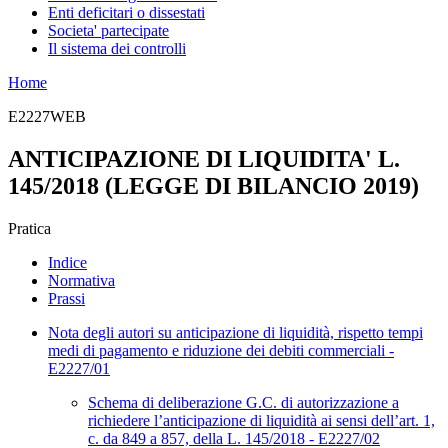
Enti deficitari o dissestati
Societa' partecipate
Il sistema dei controlli
Home
E2227WEB
ANTICIPAZIONE DI LIQUIDITA' L.
145/2018 (LEGGE DI BILANCIO 2019)
Pratica
Indice
Normativa
Prassi
Nota degli autori su anticipazione di liquidità, rispetto tempi
medi di pagamento e riduzione dei debiti commerciali -
E2227/01
Schema di deliberazione G.C. di autorizzazione a
richiedere l’anticipazione di liquidità ai sensi dell’art. 1,
c. da 849 a 857, della L. 145/2018 - E2227/02