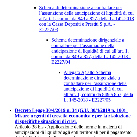
Schema di determinazione a contrattare per
l’assunzione della anticipazione di liquidità di cui
all’art. 1, commi da 849 a 857, della L. 145-2018
con la Cassa Depositi e Prestiti S.p.A. -
E2227/03
Schema determinazione dirigenziale a
contrattare per l’assunzione della
anticipazione di liquidità di cui all’art. 1,
commi da 849 a 857, della L. 145-2018 -
E2227/04
Allegato A) allo Schema
determinazione dirigenziale a
contrattare per l’assunzione della
anticipazione di liquidità di cui
all’art. 1, commi da 849 a 857, della
L. 145-2018 - E2227/05
Decreto Legge 30/4/2019 n. 34 (G.U. 30/4/2019 n. 100) -
Misure urgenti di crescita economica e per la risoluzione
di specifiche situazioni di crisi.
Articolo 38 bis - Applicazione delle norme in materia di
anticipazioni di liquidita' agli enti territoriali per il pagamento