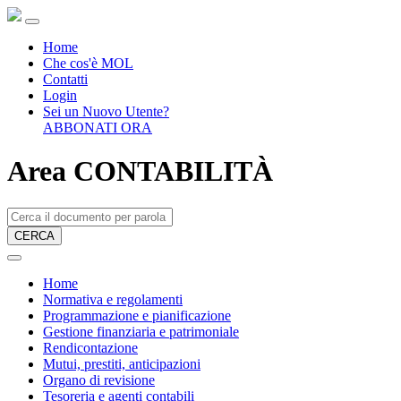
Home
Che cos'è MOL
Contatti
Login
Sei un Nuovo Utente?
ABBONATI ORA
Area CONTABILITÀ
CERCA
Home
Normativa e regolamenti
Programmazione e pianificazione
Gestione finanziaria e patrimoniale
Rendicontazione
Mutui, prestiti, anticipazioni
Organo di revisione
Tesoreria e agenti contabili