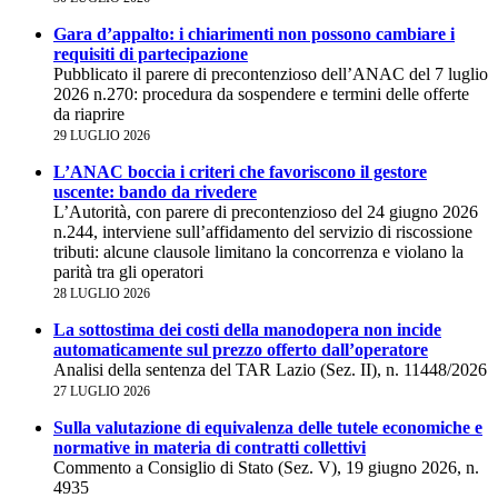
Gara d’appalto: i chiarimenti non possono cambiare i
requisiti di partecipazione
Pubblicato il parere di precontenzioso dell’ANAC del 7 luglio
2026 n.270: procedura da sospendere e termini delle offerte
da riaprire
29 LUGLIO 2026
L’ANAC boccia i criteri che favoriscono il gestore
uscente: bando da rivedere
L’Autorità, con parere di precontenzioso del 24 giugno 2026
n.244, interviene sull’affidamento del servizio di riscossione
tributi: alcune clausole limitano la concorrenza e violano la
parità tra gli operatori
28 LUGLIO 2026
La sottostima dei costi della manodopera non incide
automaticamente sul prezzo offerto dall’operatore
Analisi della sentenza del TAR Lazio (Sez. II), n. 11448/2026
27 LUGLIO 2026
Sulla valutazione di equivalenza delle tutele economiche e
normative in materia di contratti collettivi
Commento a Consiglio di Stato (Sez. V), 19 giugno 2026, n.
4935