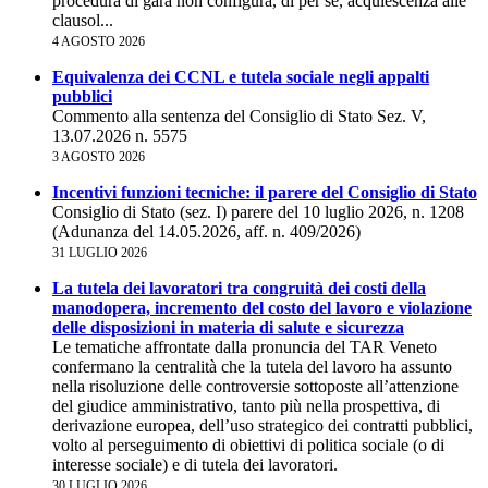
procedura di gara non configura, di per sé, acquiescenza alle
clausol...
4 AGOSTO 2026
Equivalenza dei CCNL e tutela sociale negli appalti
pubblici
Commento alla sentenza del Consiglio di Stato Sez. V,
13.07.2026 n. 5575
3 AGOSTO 2026
Incentivi funzioni tecniche: il parere del Consiglio di Stato
Consiglio di Stato (sez. I) parere del 10 luglio 2026, n. 1208
(Adunanza del 14.05.2026, aff. n. 409/2026)
31 LUGLIO 2026
La tutela dei lavoratori tra congruità dei costi della
manodopera, incremento del costo del lavoro e violazione
delle disposizioni in materia di salute e sicurezza
Le tematiche affrontate dalla pronuncia del TAR Veneto
confermano la centralità che la tutela del lavoro ha assunto
nella risoluzione delle controversie sottoposte all’attenzione
del giudice amministrativo, tanto più nella prospettiva, di
derivazione europea, dell’uso strategico dei contratti pubblici,
volto al perseguimento di obiettivi di politica sociale (o di
interesse sociale) e di tutela dei lavoratori.
30 LUGLIO 2026