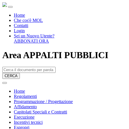
Home
Che cos'è MOL
Contatti
Login
Sei un Nuovo Utente?
ABBONATI ORA
Area APPALTI PUBBLICI
CERCA
Home
Regolamenti
Programmazione / Progettazione
Affidamento
Capitolati Speciali e Contratti
Esecuzione
Incentivi tecnici
Espropri