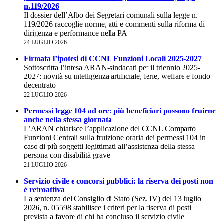
n.119/2026
Il dossier dell’Albo dei Segretari comunali sulla legge n.
119/2026 raccoglie norme, atti e commenti sulla riforma di
dirigenza e performance nella PA
24 LUGLIO 2026
Firmata l’ipotesi di CCNL Funzioni Locali 2025-2027
Sottoscritta l’intesa ARAN-sindacati per il triennio 2025-
2027: novità su intelligenza artificiale, ferie, welfare e fondo
decentrato
22 LUGLIO 2026
Permessi legge 104 ad ore: più beneficiari possono fruirne
anche nella stessa giornata
L’ARAN chiarisce l’applicazione del CCNL Comparto
Funzioni Centrali sulla fruizione oraria dei permessi 104 in
caso di più soggetti legittimati all’assistenza della stessa
persona con disabilità grave
21 LUGLIO 2026
Servizio civile e concorsi pubblici: la riserva dei posti non
è retroattiva
La sentenza del Consiglio di Stato (Sez. IV) del 13 luglio
2026, n. 05598 stabilisce i criteri per la riserva di posti
prevista a favore di chi ha concluso il servizio civile