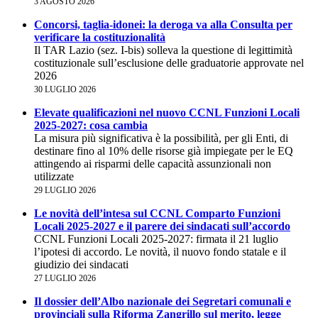
3 AGOSTO 2026
Concorsi, taglia-idonei: la deroga va alla Consulta per
verificare la costituzionalità
Il TAR Lazio (sez. I-bis) solleva la questione di legittimità
costituzionale sull’esclusione delle graduatorie approvate nel
2026
30 LUGLIO 2026
Elevate qualificazioni nel nuovo CCNL Funzioni Locali
2025-2027: cosa cambia
La misura più significativa è la possibilità, per gli Enti, di
destinare fino al 10% delle risorse già impiegate per le EQ
attingendo ai risparmi delle capacità assunzionali non
utilizzate
29 LUGLIO 2026
Le novità dell’intesa sul CCNL Comparto Funzioni
Locali 2025-2027 e il parere dei sindacati sull’accordo
CCNL Funzioni Locali 2025-2027: firmata il 21 luglio
l’ipotesi di accordo. Le novità, il nuovo fondo statale e il
giudizio dei sindacati
27 LUGLIO 2026
Il dossier dell’Albo nazionale dei Segretari comunali e
provinciali sulla Riforma Zangrillo sul merito, legge